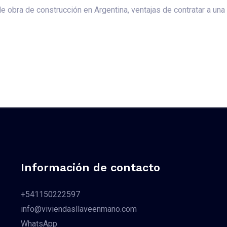
e obra de construcción en Argentina, ventajas de contratar a u
Información de contacto
+541150222597
info@viviendasllaveenmano.com
WhatsApp