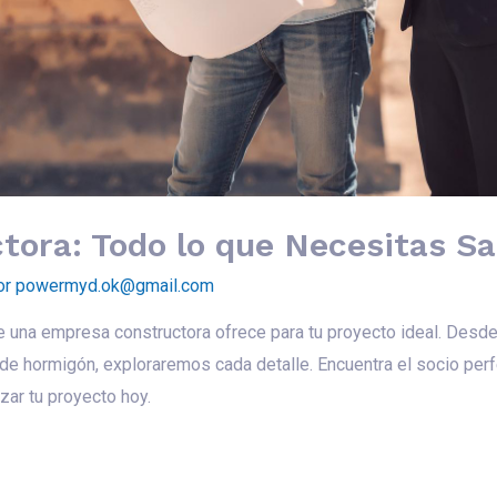
ora: Todo lo que Necesitas S
or
powermyd.ok@gmail.com
e una empresa constructora ofrece para tu proyecto ideal. Desd
 de hormigón, exploraremos cada detalle. Encuentra el socio perf
zar tu proyecto hoy.