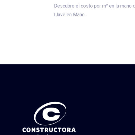
Descubre el costo por m² en la mano d
Llave en Mano.