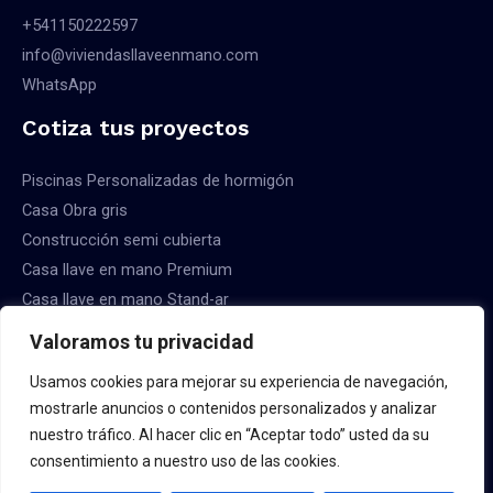
+541150222597
info@viviendasllaveenmano.com
WhatsApp
Cotiza tus proyectos
Piscinas Personalizadas de hormigón
Casa Obra gris
Construcción semi cubierta
Casa llave en mano Premium
Casa llave en mano Stand-ar
Valoramos tu privacidad
Usamos cookies para mejorar su experiencia de navegación,
mostrarle anuncios o contenidos personalizados y analizar
Copyright © 2026 Constructora Viviendas Llave en Mano
nuestro tráfico. Al hacer clic en “Aceptar todo” usted da su
consentimiento a nuestro uso de las cookies.
Sitio creado por powermyd.online