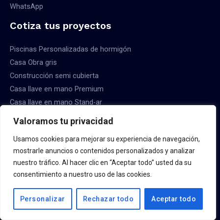
WhatsApp
Cotiza tus proyectos
Piscinas Personalizadas de hormigón
Casa Obra gris
Construcción semi cubierta
Casa llave en mano Premium
Casa llave en mano Stand-ar
Valoramos tu privacidad
Usamos cookies para mejorar su experiencia de navegación,
mostrarle anuncios o contenidos personalizados y analizar
Copyright © 2026 Constructora Viviendas Llave en Mano
nuestro tráfico. Al hacer clic en “Aceptar todo” usted da su
consentimiento a nuestro uso de las cookies.
Sitio creado por powermyd.online
Política de privacidad
Personalizar
Rechazar todo
Aceptar todo