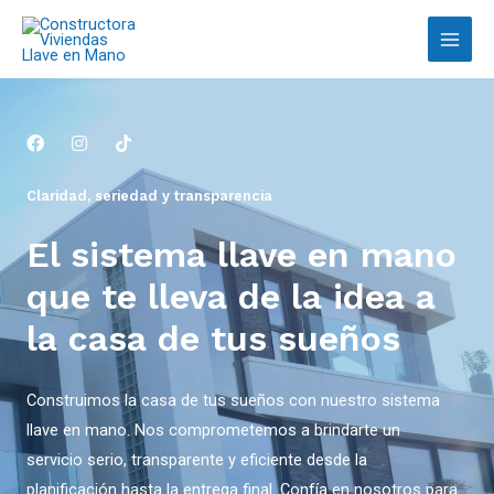
Claridad, seriedad y transparencia
El sistema llave en mano
que te lleva de la idea a
la casa de tus sueños
Construimos la casa de tus sueños con nuestro sistema
llave en mano. Nos comprometemos a brindarte un
servicio serio, transparente y eficiente desde la
planificación hasta la entrega final. Confía en nosotros para