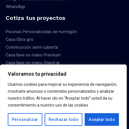
WhatsApp
Cotiza tus proyectos
Piscinas Personalizadas de hormigón
Casa Obra gris
Construcción semi cubierta
Casa llave en mano Premium
Casa llave en mano Stand-ar
Valoramos tu privacidad
Usamos cookies para mejorar su experiencia de navegación,
mostrarle anuncios o contenidos personalizados y analizar
Copyright © 2026 Constructora Viviendas Llave en Mano
nuestro tráfico. Al hacer clic en “Aceptar todo” usted da su
consentimiento a nuestro uso de las cookies.
Sitio creado por powermyd.online
Política de privacidad
Personalizar
Rechazar todo
Aceptar todo