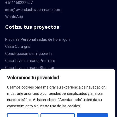
+541150222597
info@viviendasllaveenmano.com
WhatsApp
Cotiza tus proyectos
Piscinas Personalizadas de hormigón
Casa Obra gris
Construcción semi cubierta
Casa llave en mano Premium
Casa llave en mano Stand-ar
Valoramos tu privacidad
Usamos cookies para mejorar su experiencia de navegación,
mostrarle anuncios o contenidos personalizados y analizar
Copyright © 2026 Constructora Viviendas Llave en Mano
nuestro tráfico. Al hacer clic en “Aceptar todo” usted da su
consentimiento a nuestro uso de las cookies.
Sitio creado por powermyd.online