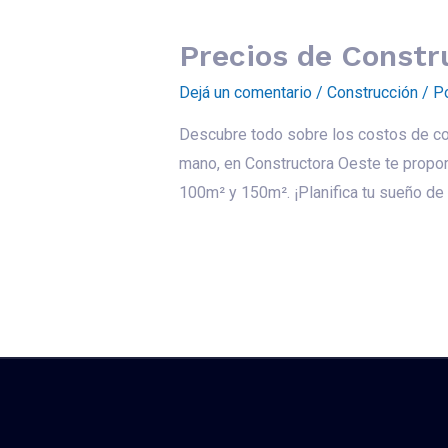
Precios de Constr
Dejá un comentario
/
Construcción
/ P
Descubre todo sobre los costos de con
mano, en Constructora Oeste te propo
100m² y 150m². ¡Planifica tu sueño de 