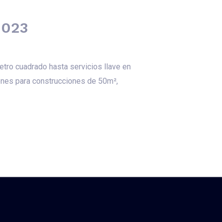
2023
tro cuadrado hasta servicios llave en
ones para construcciones de 50m²,