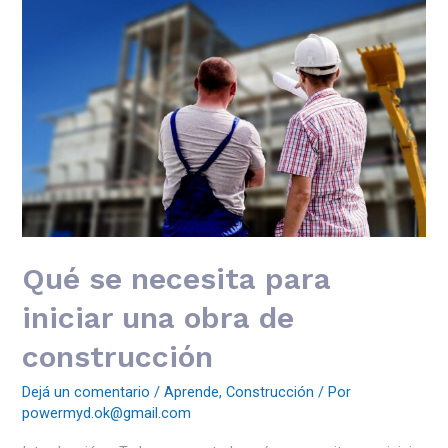
Qué se necesita para
iniciar una obra de
construcción
Dejá un comentario
/
Aprende
,
Construcción
/ Por
powermyd.ok@gmail.com