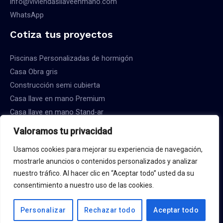
info@viviendasllaveenmano.com
WhatsApp
Cotiza tus proyectos
Piscinas Personalizadas de hormigón
Casa Obra gris
Construcción semi cubierta
Casa llave en mano Premium
Casa llave en mano Stand-ar
Valoramos tu privacidad
Usamos cookies para mejorar su experiencia de navegación,
mostrarle anuncios o contenidos personalizados y analizar
Copyright © 2026 Constructora Viviendas Llave en Mano
nuestro tráfico. Al hacer clic en “Aceptar todo” usted da su
consentimiento a nuestro uso de las cookies.
Sitio creado por powermyd.online
Política de privacidad
Personalizar
Rechazar todo
Aceptar todo