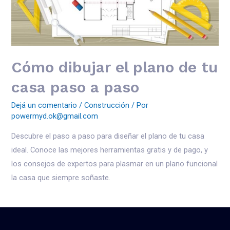
Cómo dibujar el plano de tu
casa paso a paso
Dejá un comentario
/
Construcción
/ Por
powermyd.ok@gmail.com
Descubre el paso a paso para diseñar el plano de tu casa
ideal. Conoce las mejores herramientas gratis y de pago, y
los consejos de expertos para plasmar en un plano funcional
la casa que siempre soñaste.