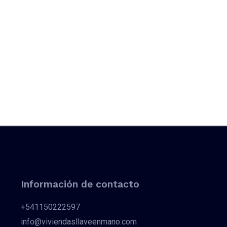
Información de contacto
+541150222597
info@viviendasllaveenmano.com